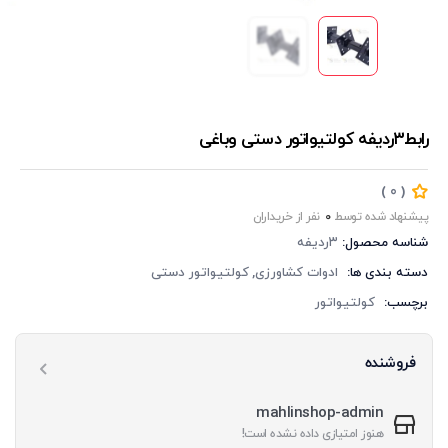
رابط۳ردیفه کولتیواتور دستی وباغی
‏‫(
)
0
پیشنهاد شده توسط
0
شناسه محصول:
۳ردیفه
دسته بندی ها:
ادوات کشاورزی
کولتیواتور دستی
برچسب:
کولتیواتور
فروشنده
mahlinshop-admin
هنوز امتیازی داده نشده است!