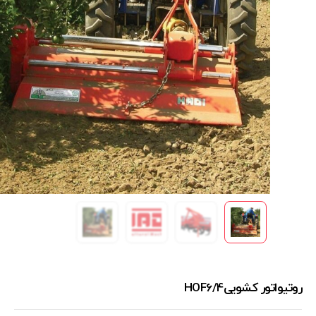
روتیواتور کشوییHOF6/4