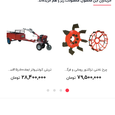
خریداران این محصول، محصولات زیر را هم خریده‌اند:
چرخ ناخنی تراکتور رومانی و فرگسون 475 و285
تریلی کولتیواتر ابعاد100در125سانتیمتر ساده
28,400,000
79,500,000
تومان
تومان