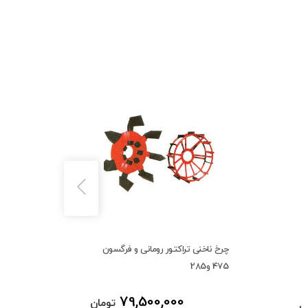
چرخ ناخنی تراکتور رومانی و فرگسون
چاله کن
475 و285
79,500,000
تومان