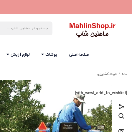
صفحه اصلی
پوشاک
لوازم آرایش
خانه
ادوات کشاورزی
[yith_wcwl_add_to_wishlist]