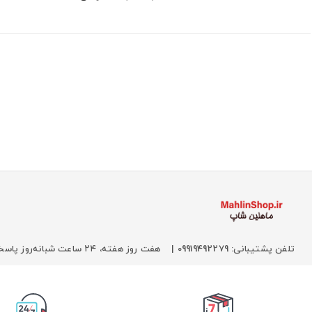
تلفن پشتیبانی: 09919492279 |
هفت روز هفته، ۲۴ ساعت شبانه‌روز پاسخگوی شما هستیم.