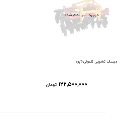
موجود انبار تمام شده
دیسک کشویی گلدونی16پره
122,500,000
تومان