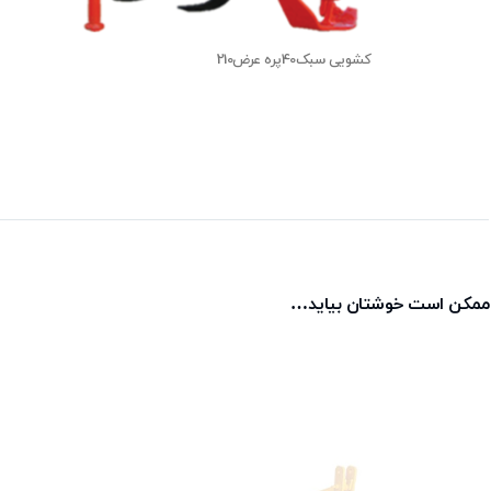
کشویی سبک40پره عرض210
ممکن است خوشتان بیاید…